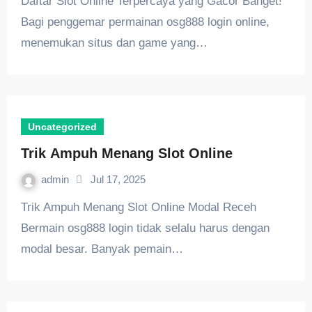
Daftar Slot Online Terpercaya yang Gacor Banget!
Bagi penggemar permainan osg888 login online,
menemukan situs dan game yang…
Uncategorized
Trik Ampuh Menang Slot Online
admin
Jul 17, 2025
Trik Ampuh Menang Slot Online Modal Receh
Bermain osg888 login tidak selalu harus dengan
modal besar. Banyak pemain…