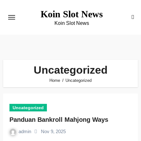
Skip
Koin Slot News
to
content
Koin Slot News
Uncategorized
Home
Uncategorized
Uncategorized
Panduan Bankroll Mahjong Ways
admin
Nov 9, 2025