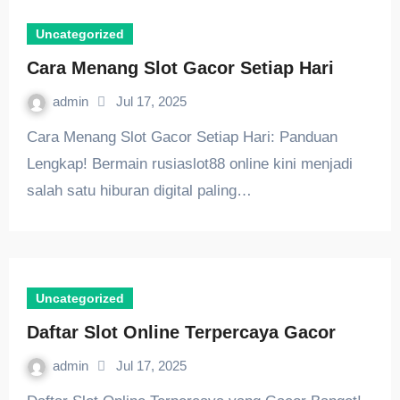
Uncategorized
Cara Menang Slot Gacor Setiap Hari
admin
Jul 17, 2025
Cara Menang Slot Gacor Setiap Hari: Panduan
Lengkap! Bermain rusiaslot88 online kini menjadi
salah satu hiburan digital paling…
Uncategorized
Daftar Slot Online Terpercaya Gacor
admin
Jul 17, 2025