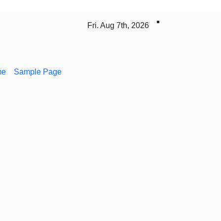
Fri. Aug 7th, 2026
 Terbaik 2025
me
Sample Page