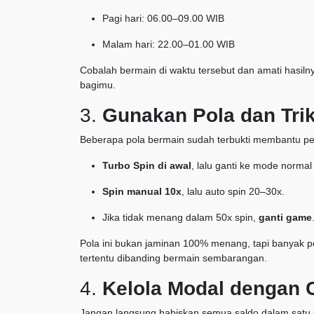
Pagi hari: 06.00–09.00 WIB
Malam hari: 22.00–01.00 WIB
Cobalah bermain di waktu tersebut dan amati hasiln
bagimu.
3.
Gunakan Pola dan Trik
Beberapa pola bermain sudah terbukti membantu p
Turbo Spin di awal
, lalu ganti ke mode normal
Spin manual 10x
, lalu auto spin 20–30x.
Jika tidak menang dalam 50x spin,
ganti game
Pola ini bukan jaminan 100% menang, tapi banyak 
tertentu dibanding bermain sembarangan.
4.
Kelola Modal dengan 
Jangan langsung habiskan semua saldo dalam satu se