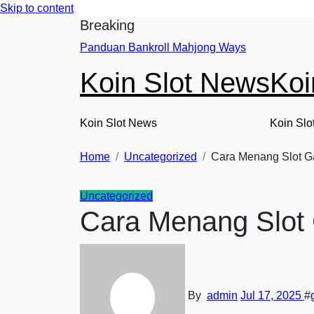
Skip to content
Breaking
Panduan Bankroll Mahjong Ways
Koin Slot News
Koi
Koin Slot News
Koin Slo
Home
Uncategorized
Cara Menang Slot Ga
Uncategorized
Cara Menang Slot 
By
admin
Jul 17, 2025
#