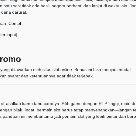
satu sesi tidak ada hasil, segera berhenti dan lanjut di waktu lain. J
dana darurat.
han. Contoh:
tercapai)
Promo
ang ditawarkan oleh situs slot online. Bonus ini bisa menjadi modal
n syarat dan ketentuannya agar tidak terjebak.
hil, asalkan kamu tahu caranya. Pilih game dengan RTP tinggi, main di
 dengan bijak. Ingat, bermain slot harus tetap menyenangkan—jangan 
a panduan ini membantumu jadi pemain slot yang lebih pintar dan ber