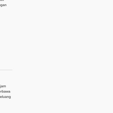
angan
 jam
terbawa
peluang