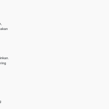
n,
 akan
inkan.
ring
g