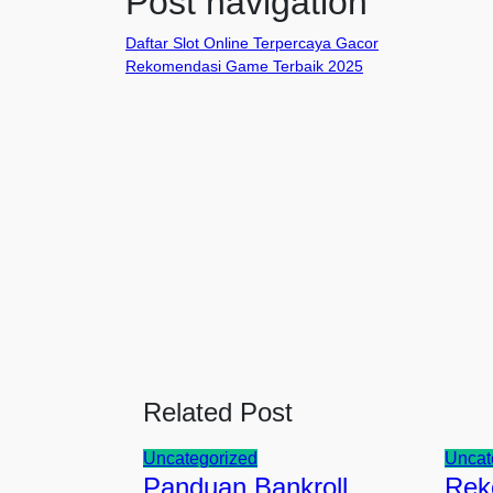
Post navigation
Daftar Slot Online Terpercaya Gacor
Rekomendasi Game Terbaik 2025
Related Post
Uncategorized
Uncat
Panduan Bankroll
Rek