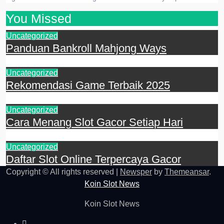
You Missed
Uncategorized
Panduan Bankroll Mahjong Ways
Uncategorized
Rekomendasi Game Terbaik 2025
Uncategorized
Cara Menang Slot Gacor Setiap Hari
Uncategorized
Daftar Slot Online Terpercaya Gacor
Copyright © All rights reserved
|
Newsper
by
Themeansar
.
Koin Slot News
Koin Slot News