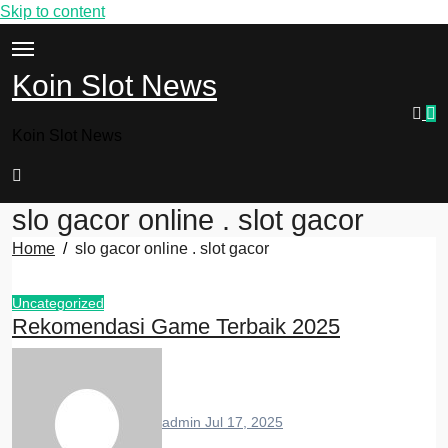
Skip to content
Koin Slot News
Koin Slot News
slo gacor online . slot gacor
Home
slo gacor online . slot gacor
Uncategorized
Rekomendasi Game Terbaik 2025
admin
Jul 17, 2025